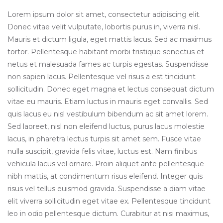
Lorem ipsum dolor sit amet, consectetur adipiscing elit.
Donec vitae velit vulputate, lobortis purus in, viverra nisl.
Mauris et dictum ligula, eget mattis lacus. Sed ac maximus
tortor. Pellentesque habitant morbi tristique senectus et
netus et malesuada fames ac turpis egestas. Suspendisse
non sapien lacus. Pellentesque vel risus a est tincidunt
sollicitudin. Donec eget magna et lectus consequat dictum
vitae eu mauris. Etiam luctus in mauris eget convallis. Sed
quis lacus eu nisl vestibulum bibendum ac sit amet lorem.
Sed laoreet, nisl non eleifend luctus, purus lacus molestie
lacus, in pharetra lectus turpis sit amet sem. Fusce vitae
nulla suscipit, gravida felis vitae, luctus est. Nam finibus
vehicula lacus vel ornare. Proin aliquet ante pellentesque
nibh mattis, at condimentum risus eleifend. Integer quis
risus vel tellus euismod gravida. Suspendisse a diam vitae
elit viverra sollicitudin eget vitae ex. Pellentesque tincidunt
leo in odio pellentesque dictum. Curabitur at nisi maximus,