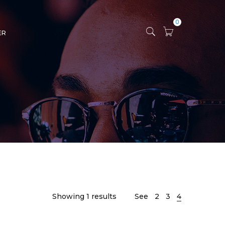
0
ER
Showing 1 results
See
2
3
4