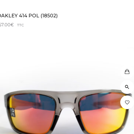
AKLEY 414 POL (18502)
67.00
€
TTC