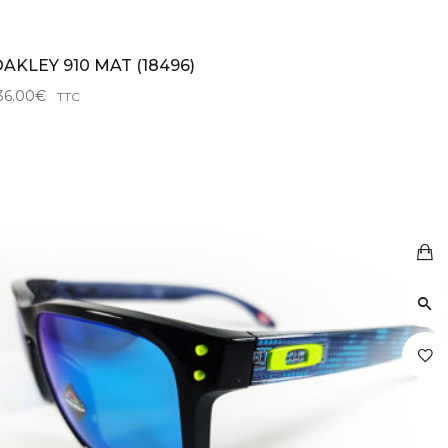
AKLEY 910 MAT (18496)
36.00
€
TTC