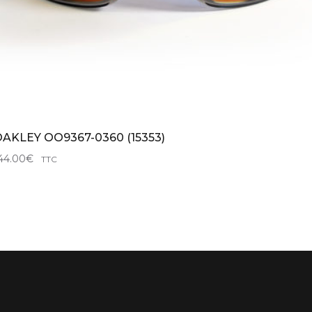
AKLEY OO9367-0360 (15353)
44.00
€
TTC