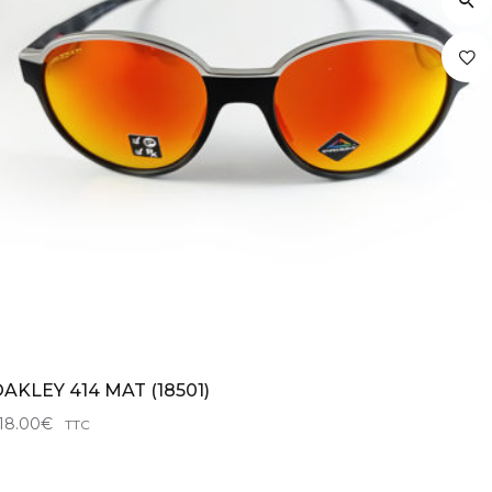
AKLEY 414 MAT (18501)
18.00
€
TTC