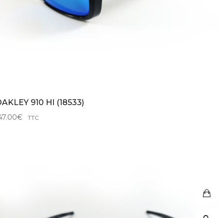
AKLEY 910 HI (18533)
47.00
€
TTC