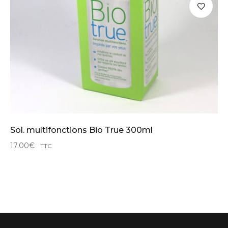
Sol. multifonctions Bio True 300ml
17.00
€
1
TTC