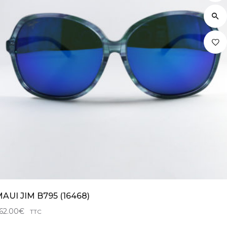
AUI JIM B795 (16468)
62.00
€
TTC