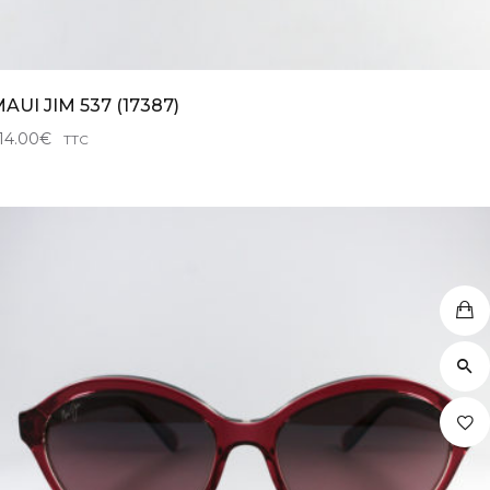
AUI JIM 537 (17387)
14.00
€
TTC