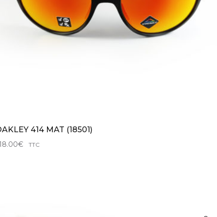
AKLEY 414 MAT (18501)
18.00
€
TTC