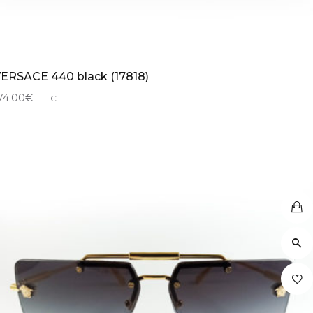
ERSACE 440 black (17818)
74.00
€
TTC