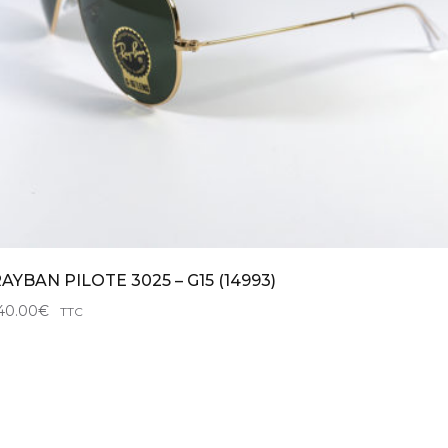
AYBAN PILOTE 3025 – G15 (14993)
40.00
€
TTC