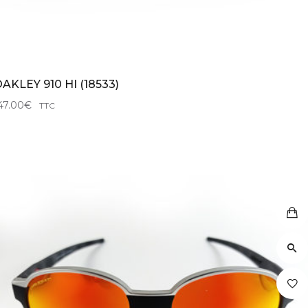
AKLEY 910 HI (18533)
47.00
€
TTC