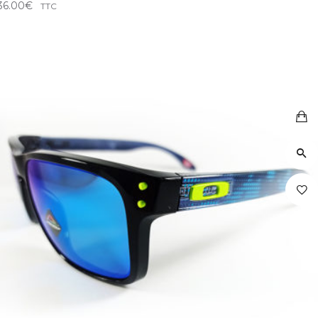
36.00
€
TTC