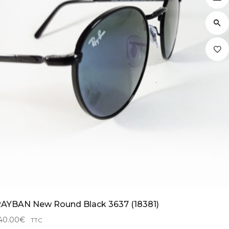
AYBAN New Round Black 3637 (18381)
40.00
€
TTC