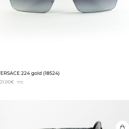
ERSACE 224 gold (18524)
01.00
€
TTC