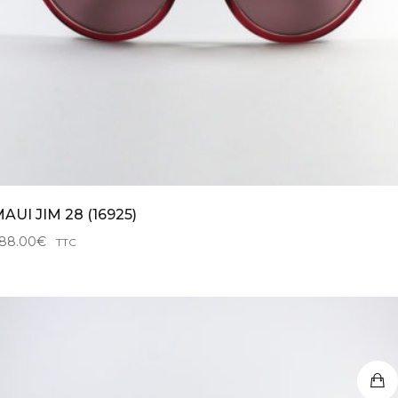
AUI JIM 28 (16925)
88.00
€
TTC