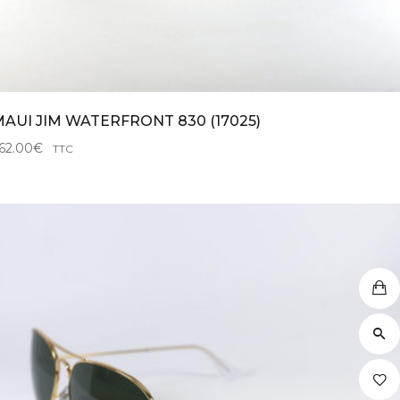
AUI JIM WATERFRONT 830 (17025)
62.00
€
TTC