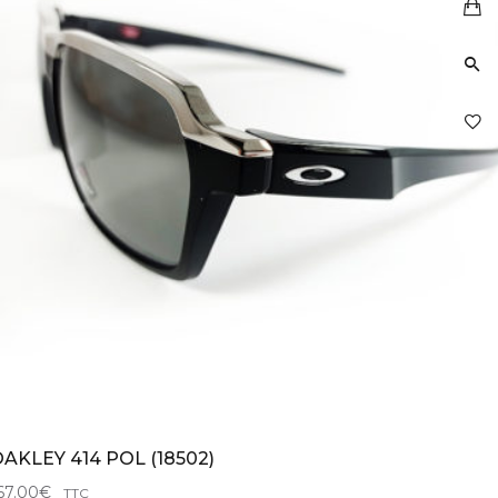
AKLEY 414 POL (18502)
67.00
€
TTC